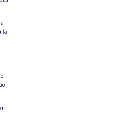
 a
 la
no
dúo
on