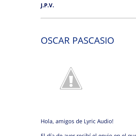
J.P.V.
OSCAR PASCASIO
Hola, amigos de Lyric Audio!
El día de ayer recibí el envio en el 