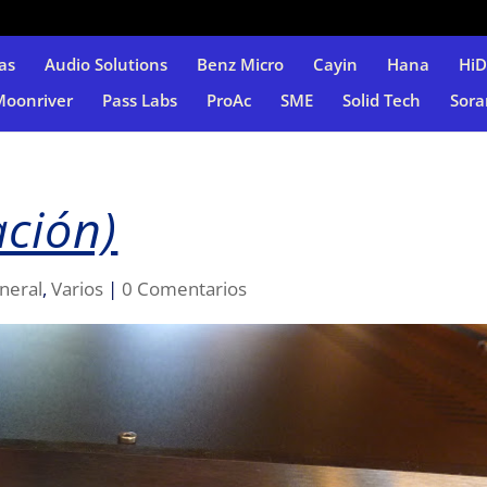
as
Audio Solutions
Benz Micro
Cayin
Hana
Hi
Moonriver
Pass Labs
ProAc
SME
Solid Tech
Sora
ación)
neral
,
Varios
|
0 Comentarios