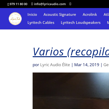
979 11 80 00
info@lyricaudio.com
Inicio
Acoustic Signature
Acrolink
Atl
Lyritech Cables
Lyritech Loudspeakers
Varios (recopil
por
Lyric Audio Élite
|
Mar 14, 2019
|
Ge