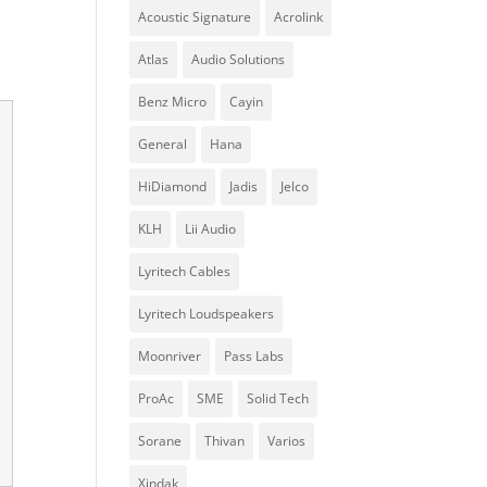
Acoustic Signature
Acrolink
Atlas
Audio Solutions
Benz Micro
Cayin
General
Hana
HiDiamond
Jadis
Jelco
KLH
Lii Audio
Lyritech Cables
Lyritech Loudspeakers
Moonriver
Pass Labs
ProAc
SME
Solid Tech
Sorane
Thivan
Varios
Xindak