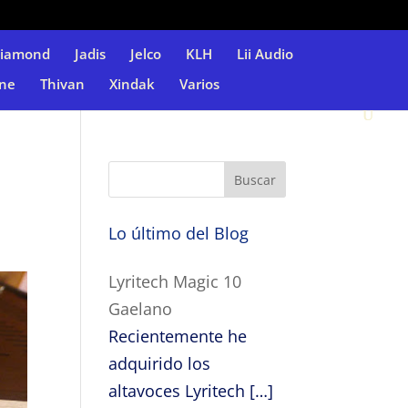
Diamond
Jadis
Jelco
KLH
Lii Audio
ne
Thivan
Xindak
Varios
Lo último del Blog
Lyritech Magic 10
Gaelano
Recientemente he
adquirido los
altavoces Lyritech
[…]