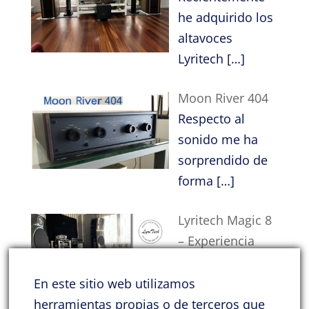
he adquirido los
altavoces
Lyritech
[…]
Moon River 404
Respecto al
sonido me ha
sorprendido de
forma
[…]
Lyritech Magic 8
– Experiencia
inmersiva en
casa
En este sitio web utilizamos
Tengo la satisfacción de contar con a
herramientas propias o de terceros que