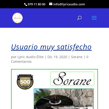
979 11 80 00
info@lyricaudio.com
Usuario muy satisfecho
por
Lyric Audio Élite
|
Dic 19, 2020
|
Sorane
|
0
Comentarios