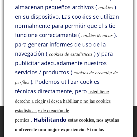
amistad de
[…]
almacenan pequeños archivos (
)
cookies
en su dispositivo.
Las cookies se utilizan
Categorías
normalmente para permitir que el sitio
funcione correctamente (
),
Acoustic Signature
Acrolink
Atlas
Audio Solutions
cookies técnicas
para generar informes de uso de la
Benz Micro
Cayin
General
Hana
HiDiamond
navegación (
) y para
cookies de estadísticas
Jadis
Jelco
KLH
Lii Audio
Lyritech Cables
publicitar adecuadamente nuestros
Lyritech Loudspeakers
Moonriver
Pass Labs
ProAc
servicios / productos (
cookies de creación de
).
Podemos utilizar cookies
perfiles
SME
Solid Tech
Sorane
Thivan
Varios
Xindak
técnicas directamente, pero
usted tiene
derecho a elegir si desea habilitar o no las cookies
estadísticas y de creación de
Inicio
Acoustic Signature
Acrolink
Atlas
.
Habilitando
estas co
okies, nos ayudas
perfiles
Audio Solutions
Benz Micro
Cayin
a ofrecerte una mejor experiencia. Si no las
Hana
HiDiamond
Jadis
Jelco
KLH