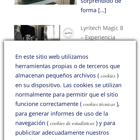
sorprendido de
forma
[…]
Lyritech Magic 8
– Experiencia
inmersiva en
casa
En este sitio web utilizamos
Tengo la satisfacción de contar con a
herramientas propias o de terceros que
amistad de
[…]
almacenan pequeños archivos (
)
cookies
en su dispositivo.
Las cookies se utilizan
Categorías
normalmente para permitir que el sitio
funcione correctamente (
),
Acoustic Signature
Acrolink
Atlas
Audio Solutions
cookies técnicas
para generar informes de uso de la
Benz Micro
Cayin
General
Hana
HiDiamond
navegación (
) y para
cookies de estadísticas
Jadis
Jelco
KLH
Lii Audio
Lyritech Cables
publicitar adecuadamente nuestros
Lyritech Loudspeakers
Moonriver
Pass Labs
ProAc