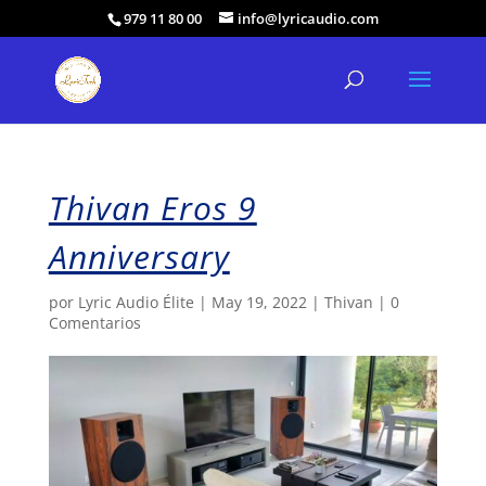
979 11 80 00
info@lyricaudio.com
Thivan Eros 9
Anniversary
por
Lyric Audio Élite
|
May 19, 2022
|
Thivan
|
0
Comentarios