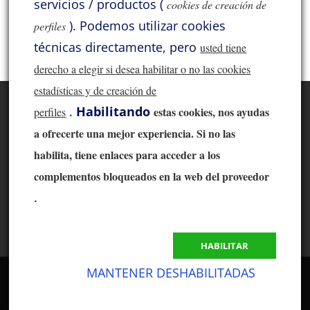
servicios / productos (
cookies de creación de
).
Podemos utilizar cookies
perfiles
SME
Solid Tech
Sorane
Thivan
Varios
Xindak
técnicas directamente, pero
usted tiene
derecho a elegir si desea habilitar o no las cookies
estadísticas y de creación de
Inicio
Acoustic Signature
Acrolink
Atlas
.
Habilitando
estas co
okies, nos ayudas
perfiles
Audio Solutions
Benz Micro
Cayin
a ofrecerte una mejor experiencia. Si no las
Hana
HiDiamond
Jadis
Jelco
KLH
habilita, tiene enlaces para acceder a los
Lii Audio
Lyritech Cables
complementos bloqueados en la web del proveedor
Lyritech Loudspeakers
Moonriver
.
Pass Labs
ProAc
SME
Solid Tech
Sorane
Thivan
Xindak
Varios
HABILITAR
MANTENER DESHABILITADAS
Lyritech 2019 -
Aviso legal