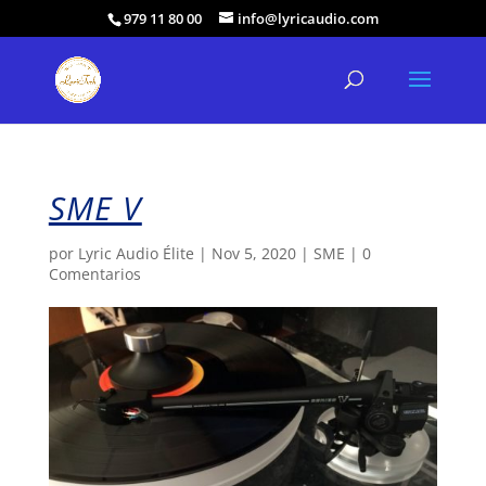
979 11 80 00
info@lyricaudio.com
SME V
por
Lyric Audio Élite
|
Nov 5, 2020
|
SME
|
0
Comentarios