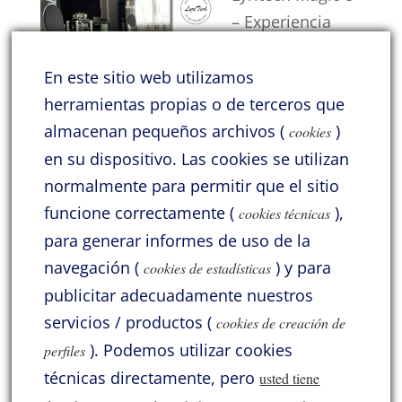
– Experiencia
inmersiva en
casa
En este sitio web utilizamos
Tengo la satisfacción de contar con a
herramientas propias o de terceros que
amistad de
[…]
almacenan pequeños archivos (
)
cookies
en su dispositivo.
Las cookies se utilizan
Categorías
normalmente para permitir que el sitio
funcione correctamente (
),
Acoustic Signature
Acrolink
Atlas
Audio Solutions
cookies técnicas
para generar informes de uso de la
Benz Micro
Cayin
General
Hana
HiDiamond
navegación (
) y para
cookies de estadísticas
Jadis
Jelco
KLH
Lii Audio
Lyritech Cables
publicitar adecuadamente nuestros
Lyritech Loudspeakers
Moonriver
Pass Labs
ProAc
servicios / productos (
cookies de creación de
).
Podemos utilizar cookies
perfiles
SME
Solid Tech
Sorane
Thivan
Varios
Xindak
técnicas directamente, pero
usted tiene