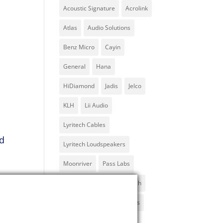
Acoustic Signature
Acrolink
Atlas
Audio Solutions
Benz Micro
Cayin
General
Hana
HiDiamond
Jadis
Jelco
KLH
Lii Audio
Lyritech Cables
ed
Lyritech Loudspeakers
Moonriver
Pass Labs
ProAc
SME
Solid Tech
Sorane
Thivan
Varios
Xindak