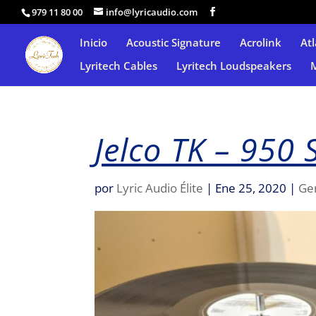
979 11 80 00
info@lyricaudio.com
Inicio
Acoustic Signature
Acrolink
Atl
Lyritech Cables
Lyritech Loudspeakers
Jelco TK – 950 
por
Lyric Audio Élite
|
Ene 25, 2020
|
Ge