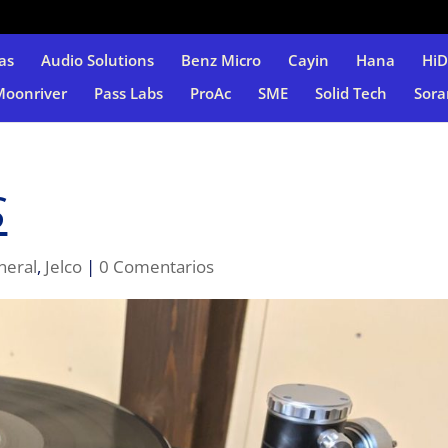
as
Audio Solutions
Benz Micro
Cayin
Hana
Hi
Moonriver
Pass Labs
ProAc
SME
Solid Tech
Sora
S
neral
,
Jelco
|
0 Comentarios