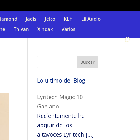
Diamond
Jadis
Jelco
KLH
Lii Audio
ne
Thivan
Xindak
Varios
Lo último del Blog
Lyritech Magic 10
Gaelano
Recientemente he
adquirido los
altavoces Lyritech
[…]