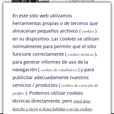
inmersiva en
casa
En este sitio web utilizamos
Tengo la satisfacción de contar con a
herramientas propias o de terceros que
amistad de
[…]
almacenan pequeños archivos (
)
cookies
en su dispositivo.
Las cookies se utilizan
Categorías
normalmente para permitir que el sitio
funcione correctamente (
),
Acoustic Signature
Acrolink
Atlas
Audio Solutions
cookies técnicas
para generar informes de uso de la
Benz Micro
Cayin
General
Hana
HiDiamond
navegación (
) y para
cookies de estadísticas
Jadis
Jelco
KLH
Lii Audio
Lyritech Cables
publicitar adecuadamente nuestros
Lyritech Loudspeakers
Moonriver
Pass Labs
ProAc
servicios / productos (
cookies de creación de
).
Podemos utilizar cookies
perfiles
SME
Solid Tech
Sorane
Thivan
Varios
Xindak
técnicas directamente, pero
usted tiene
derecho a elegir si desea habilitar o no las cookies