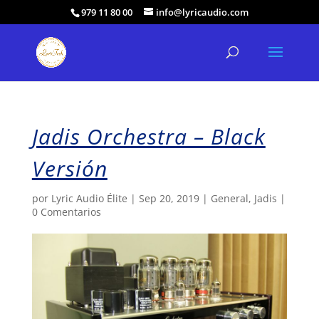
979 11 80 00
info@lyricaudio.com
Jadis Orchestra – Black
Versión
por
Lyric Audio Élite
|
Sep 20, 2019
|
General
,
Jadis
|
0 Comentarios