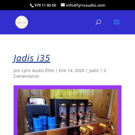
979 11 80 00
info@lyricaudio.com
Jadis i35
por
Lyric Audio Élite
|
Ene 14, 2020
|
Jadis
|
0
Comentarios