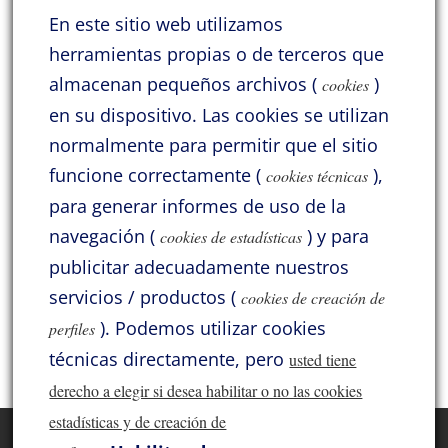
casa
En este sitio web utilizamos
Tengo la satisfacción de contar con a
herramientas propias o de terceros que
amistad de
[…]
almacenan pequeños archivos (
)
cookies
en su dispositivo.
Las cookies se utilizan
Categorías
normalmente para permitir que el sitio
funcione correctamente (
),
Acoustic Signature
Acrolink
Atlas
Audio Solutions
cookies técnicas
para generar informes de uso de la
Benz Micro
Cayin
General
Hana
HiDiamond
navegación (
) y para
cookies de estadísticas
Jadis
Jelco
KLH
Lii Audio
Lyritech Cables
publicitar adecuadamente nuestros
Lyritech Loudspeakers
Moonriver
Pass Labs
ProAc
servicios / productos (
cookies de creación de
).
Podemos utilizar cookies
perfiles
SME
Solid Tech
Sorane
Thivan
Varios
Xindak
técnicas directamente, pero
usted tiene
derecho a elegir si desea habilitar o no las cookies
estadísticas y de creación de
Inicio
Acoustic Signature
Acrolink
Atlas