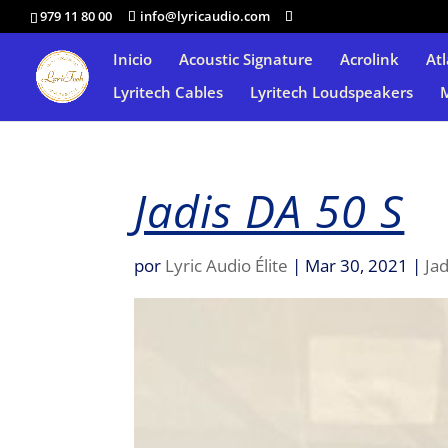
979 11 80 00
info@lyricaudio.com
Inicio
Acoustic Signature
Acrolink
Atl
Lyritech Cables
Lyritech Loudspeakers
Jadis DA 50 S
por
Lyric Audio Élite
|
Mar 30, 2021
|
Jad