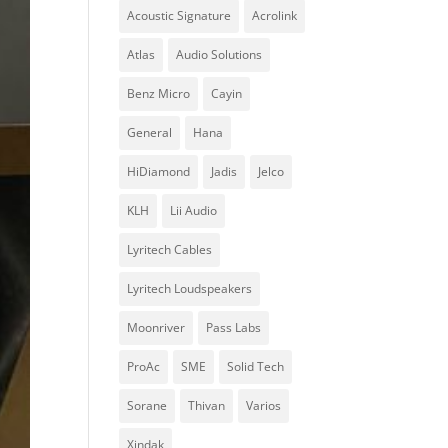
Acoustic Signature
Acrolink
Atlas
Audio Solutions
Benz Micro
Cayin
General
Hana
HiDiamond
Jadis
Jelco
KLH
Lii Audio
Lyritech Cables
Lyritech Loudspeakers
Moonriver
Pass Labs
ProAc
SME
Solid Tech
Sorane
Thivan
Varios
Xindak