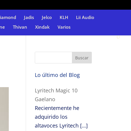
Diamond
Jadis
Jelco
KLH
Lii Audio
ne
Thivan
Xindak
Varios
Lo último del Blog
Lyritech Magic 10
Gaelano
Recientemente he
adquirido los
altavoces Lyritech
[…]