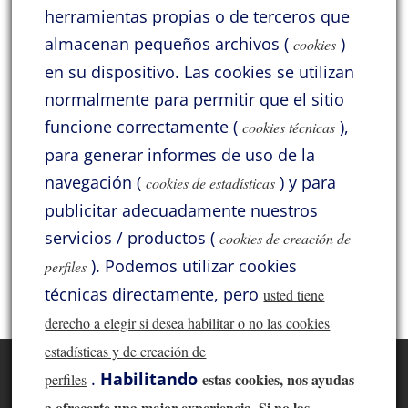
Tengo la satisfacción de contar con a
herramientas propias o de terceros que
amistad de
[…]
almacenan pequeños archivos (
)
cookies
en su dispositivo.
Las cookies se utilizan
Categorías
normalmente para permitir que el sitio
funcione correctamente (
),
Acoustic Signature
Acrolink
Atlas
Audio Solutions
cookies técnicas
para generar informes de uso de la
Benz Micro
Cayin
General
Hana
HiDiamond
navegación (
) y para
cookies de estadísticas
Jadis
Jelco
KLH
Lii Audio
Lyritech Cables
publicitar adecuadamente nuestros
Lyritech Loudspeakers
Moonriver
Pass Labs
ProAc
servicios / productos (
cookies de creación de
).
Podemos utilizar cookies
perfiles
SME
Solid Tech
Sorane
Thivan
Varios
Xindak
técnicas directamente, pero
usted tiene
derecho a elegir si desea habilitar o no las cookies
estadísticas y de creación de
Inicio
Acoustic Signature
Acrolink
Atlas
.
Habilitando
estas co
okies, nos ayudas
perfiles
Audio Solutions
Benz Micro
Cayin
a ofrecerte una mejor experiencia. Si no las