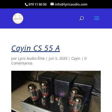
979 11 80 00
info@lyricaudio.com
Cayin CS 55 A
por
Lyric Audio Élite
|
Jun 5, 2020
|
Cayin
|
0
Comentarios