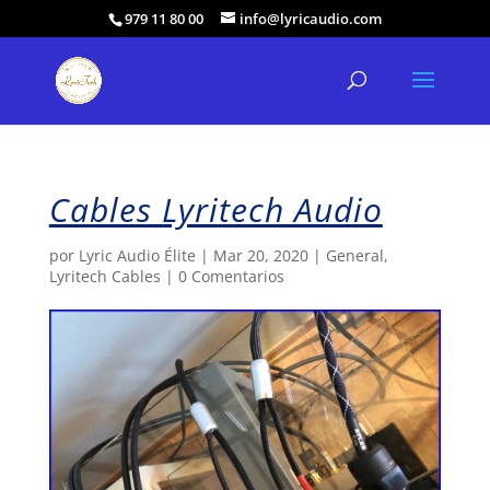
979 11 80 00
info@lyricaudio.com
Cables Lyritech Audio
por
Lyric Audio Élite
|
Mar 20, 2020
|
General
,
Lyritech Cables
|
0 Comentarios