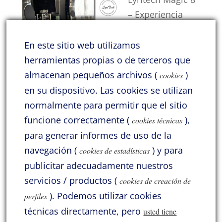
– Experiencia
inmersiva en
casa
En este sitio web utilizamos
Tengo la satisfacción de contar con a
herramientas propias o de terceros que
amistad de
[…]
almacenan pequeños archivos (
)
cookies
en su dispositivo.
Las cookies se utilizan
Categorías
normalmente para permitir que el sitio
funcione correctamente (
),
Acoustic Signature
Acrolink
Atlas
Audio Solutions
cookies técnicas
para generar informes de uso de la
Benz Micro
Cayin
General
Hana
HiDiamond
navegación (
) y para
cookies de estadísticas
Jadis
Jelco
KLH
Lii Audio
Lyritech Cables
publicitar adecuadamente nuestros
Lyritech Loudspeakers
Moonriver
Pass Labs
ProAc
servicios / productos (
cookies de creación de
).
Podemos utilizar cookies
perfiles
SME
Solid Tech
Sorane
Thivan
Varios
Xindak
técnicas directamente, pero
usted tiene