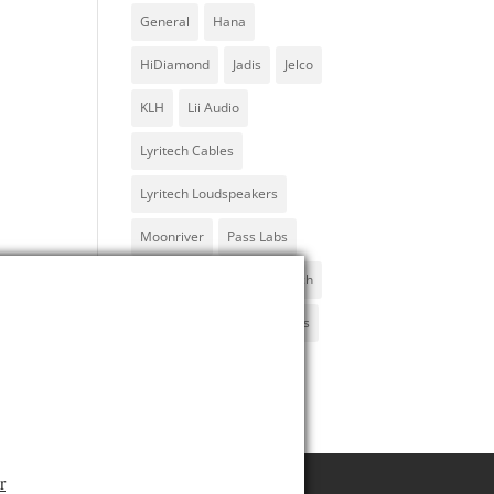
General
Hana
HiDiamond
Jadis
Jelco
KLH
Lii Audio
Lyritech Cables
Lyritech Loudspeakers
Moonriver
Pass Labs
ProAc
SME
Solid Tech
Sorane
Thivan
Varios
Xindak
r
HiDiamond
Jadis
Jelco
KLH