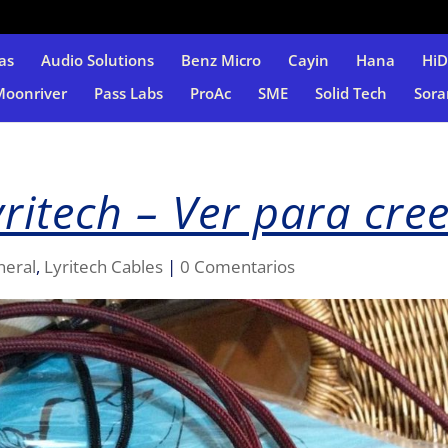
as
Audio Solutions
Benz Micro
Cayin
Hana
Hi
Moonriver
Pass Labs
ProAc
SME
Solid Tech
Sora
ritech – Ver para cre
neral
,
Lyritech Cables
|
0 Comentarios